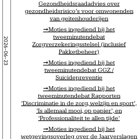
Gezondheidsraadadvies over
gezondheidsrisico’s voor omwonenden
van geitenhouderijen
Moties ingediend bij het
tweeminutendebat
2026-06-23
Zorgverzekeringsstelsel (inclusief
Pakketbeheer)
Moties ingediend bij het
tweeminutendebat GGZ /
Suïcidepreventie
Moties ingediend bij het
tweeminutendebat Rapporten
‘Discriminatie in de zorg, welzijn en sport’,
‘Is allemaal mooi, op papier’, en
‘Professionaliteit te allen tijde’
Moties ingediend bij het
wetgevingsoverleg over de Jaarverslagen