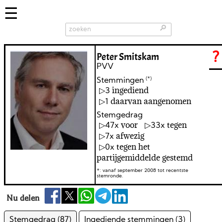
🔎
Peter Smitskam
?
PVV
(*)
Stemmingen
ingediend
3
daarvan aangenomen
1
Stemgedrag
voor
tegen
47
33
afwezig
7
tegen het
0
partijgemiddelde gestemd
*: vanaf september 2008 tot recentste
stemronde.
Nu delen
Stemgedrag (87)
Ingediende stemmingen (3)