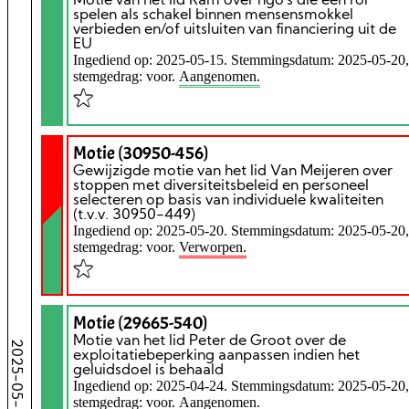
Motie van het lid Ram over ngo's die een rol
spelen als schakel binnen mensensmokkel
verbieden en/of uitsluiten van financiering uit de
EU
Ingediend op: 2025-05-15. Stemmingsdatum: 2025-05-20,
stemgedrag: voor.
Aangenomen.
Motie (30950-456)
Gewijzigde motie van het lid Van Meijeren over
stoppen met diversiteitsbeleid en personeel
selecteren op basis van individuele kwaliteiten
(t.v.v. 30950-449)
Ingediend op: 2025-05-20. Stemmingsdatum: 2025-05-20,
stemgedrag: voor.
Verworpen.
Motie (29665-540)
Motie van het lid Peter de Groot over de
2025-05-20
exploitatiebeperking aanpassen indien het
geluidsdoel is behaald
Ingediend op: 2025-04-24. Stemmingsdatum: 2025-05-20,
stemgedrag: voor.
Aangenomen.