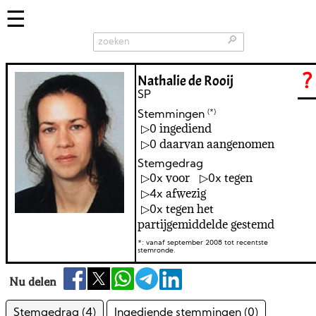
🔎
Nathalie de Rooij
?
SP
(*)
Stemmingen
ingediend
0
daarvan aangenomen
0
Stemgedrag
voor
tegen
0
0
afwezig
4
tegen het
0
partijgemiddelde gestemd
*: vanaf september 2008 tot recentste
stemronde.
Nu delen
Stemgedrag (4)
Ingediende stemmingen (0)