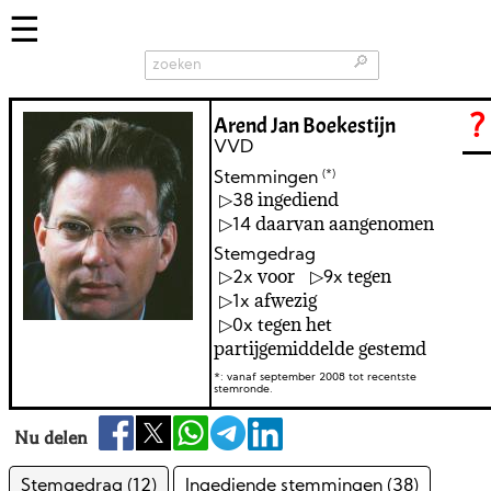
🔎
Arend Jan Boekestijn
?
VVD
(*)
Stemmingen
ingediend
38
daarvan aangenomen
14
Stemgedrag
voor
tegen
2
9
afwezig
1
tegen het
0
partijgemiddelde gestemd
*: vanaf september 2008 tot recentste
stemronde.
Nu delen
Stemgedrag (12)
Ingediende stemmingen (38)